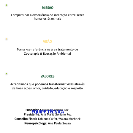
MISSÃO
Compartilhar a experiência de interação entre seres
humanos & animais
VISÃO
Tornar-se referência na área tratamento de
Zooterapia & Educação Ambiental
VALORES
Acreditamos que podemos transformar vidas através
de boas ações, amor, cuidado, educação e respeito.
Fundador
: Eduardo Soriano Foz
EQUIPE TÉCNICA
Presidente:
Ana Maria Soriano Foz
Conselho Fiscal:
Fabiana Calfat/Maiara Morbeck
Neuropsicóloga:
Ana Paula Souza