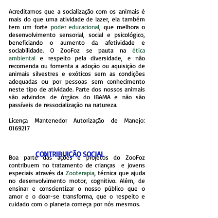
Acreditamos que a socialização com os animais é
mais do que uma atividade de lazer, ela também
tem um forte
poder educacional
, que melhora o
desenvolvimento sensorial, social e psicológico,
beneficiando o aumento da afetividade e
sociabilidade.
O ZooFoz se pauta na
ética
ambiental
e respeito pela diversidade, e não
recomenda ou fomenta a adoção ou aquisição de
animais silvestres e exóticos sem as condições
adequadas ou por pessoas sem conhecimento
neste tipo de atividade. Parte
dos nossos animais
são advindos de órgãos do IBAMA e não são
passíveis de ressocialização na natureza.
Licença Mantenedor Autorização de Manejo:
0169217
CONTRIBUIÇÃO SOCIAL
Boa parte das ações e projetos do ZooFoz
contribuem no tratamento de crianças e jovens
especiais através da
Zooterapia
, técnica que ajuda
no desenvolvimento motor, cognitivo. Além, de
ensinar e conscientizar o nosso público que o
amor e o doar-se transforma, que o respeito e
cuidado com o planeta começa por nós mesmos.